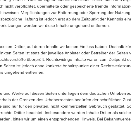
och nicht verpflichtet, übermittelte oder gespeicherte fremde Informa
eit hinweisen. Verpflichtungen zur Entfernung oder Sperrung der Nutzu
sbezügliche Haftung ist jedoch erst ab dem Zeitpunkt der Kenntnis ein
rletzungen werden wir diese Inhalte umgehend entfernen.
eiten Dritter, auf deren Inhalte wir keinen Einfluss haben. Deshalb kö
kten Seiten ist stets der jeweilige Anbieter oder Betreiber der Seiten 
echtsverstöße überprüft. Rechtswidrige Inhalte waren zum Zeitpunkt de
ten Seiten ist jedoch ohne konkrete Anhaltspunkte einer Rechtsverletz
nks umgehend entfernen.
alte und Werke auf diesen Seiten unterliegen dem deutschen Urheberrech
erhalb der Grenzen des Urheberrechtes bedürfen der schriftlichen Zus
 sind nur für den privaten, nicht kommerziellen Gebrauch gestattet. Sow
rechte Dritter beachtet. Insbesondere werden Inhalte Dritter als solch
rden, bitten wir um einen entsprechenden Hinweis. Bei Bekanntwerde