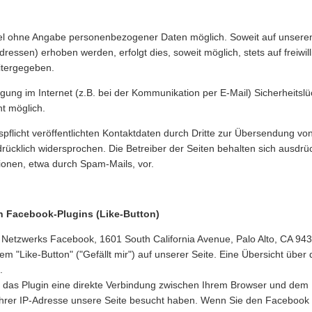
egel ohne Angabe personenbezogener Daten möglich. Soweit auf unser
ressen) erhoben werden, erfolgt dies, soweit möglich, stets auf freiwi
itergegeben.
gung im Internet (z.B. bei der Kommunikation per E-Mail) Sicherheitsl
ht möglich.
licht veröffentlichten Kontaktdaten durch Dritte zur Übersendung von
rücklich widersprochen. Die Betreiber der Seiten behalten sich ausdrück
onen, etwa durch Spam-Mails, vor.
n Facebook-Plugins (Like-Button)
n Netzwerks Facebook, 1601 South California Avenue, Palo Alto, CA 943
Like-Button" ("Gefällt mir") auf unserer Seite. Eine Übersicht über d
.
 das Plugin eine direkte Verbindung zwischen Ihrem Browser und dem
t Ihrer IP-Adresse unsere Seite besucht haben. Wenn Sie den Facebook 