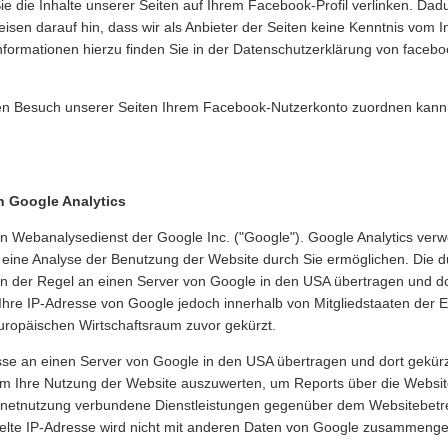
e die Inhalte unserer Seiten auf Ihrem Facebook-Profil verlinken. D
sen darauf hin, dass wir als Anbieter der Seiten keine Kenntnis vom I
formationen hierzu finden Sie in der Datenschutzerklärung von faceb
n Besuch unserer Seiten Ihrem Facebook-Nutzerkonto zuordnen kann, 
n Google Analytics
n Webanalysedienst der Google Inc. ("Google"). Google Analytics verwe
eine Analyse der Benutzung der Website durch Sie ermöglichen. Die d
n der Regel an einen Server von Google in den USA übertragen und dort
Ihre IP-Adresse von Google jedoch innerhalb von Mitgliedstaaten der 
ropäischen Wirtschaftsraum zuvor gekürzt.
esse an einen Server von Google in den USA übertragen und dort gekürz
um Ihre Nutzung der Website auszuwerten, um Reports über die Websi
ernetnutzung verbundene Dienstleistungen gegenüber dem Websitebetr
telte IP-Adresse wird nicht mit anderen Daten von Google zusammenge